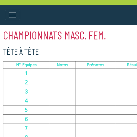
CHAMPIONNATS MASC. FEM.
TÊTE À TÊTE
N° Equipes
Noms
Prénoms
Résul
1
2
3
4
5
6
7