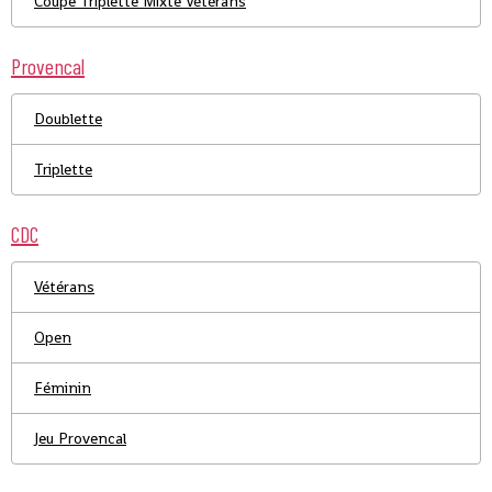
Coupe Triplette Mixte Vétérans
Provencal
Doublette
Triplette
CDC
Vétérans
Open
Féminin
Jeu Provencal