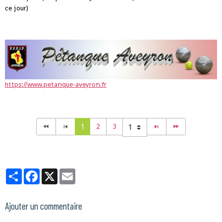
ce jour)
https://www.petanque-aveyron.fr
1
2
3
Partager
Facebook
X
Email
Ajouter un commentaire