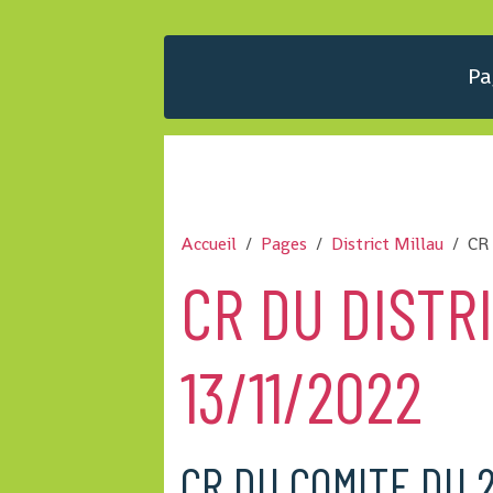
Pa
Accueil
Pages
District Millau
CR 
CR DU DISTR
13/11/2022
CR DU COMITE DU 2