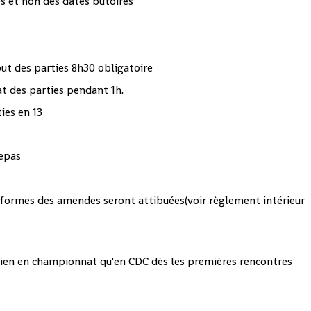
es et non des dates butoires
but des parties 8h30 obligatoire
at des parties pendant 1h.
ies en 13
repas
nformes des amendes seront attibuées(voir règlement intérieur
 bien en championnat qu'en CDC dès les premières rencontres